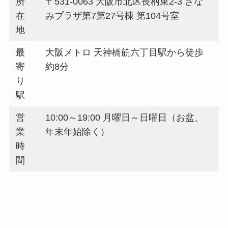
所
〒531-0063 大阪市北区長柄東2-3 ざな
在
みプラザ第7第27号棟 第104号室
地
最
大阪メトロ 天神橋筋六丁目駅から徒歩
寄
約8分
り
駅
営
10:00～19:00 月曜日～日曜日（お盆、
業
年末年始除く）
時
間